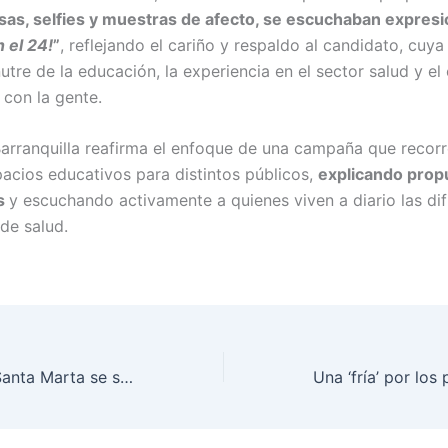
isas, selfies y muestras de afecto, se escuchaban expre
 el 24!
”
, reflejando el cariño y respaldo al candidato, cuy
nutre de la educación, la experiencia en el sector salud y el
con la gente.
 Barranquilla reafirma el enfoque de una campaña que recorr
acios educativos para distintos públicos,
explicando prop
s
y escuchando activamente a quienes viven a diario las dif
de salud.
Pese a la lluvia, Santa Marta se sumó a la campaña del Dr. Rawdy Reales al Senado de la República