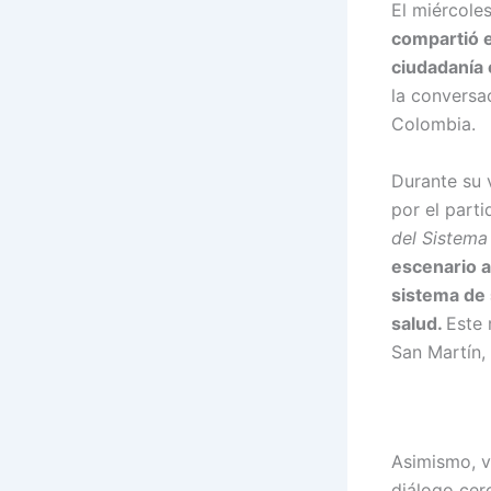
El miércoles
compartió 
ciudadanía 
la conversac
Colombia.
Durante su v
por el part
del Sistema
escenario a
sistema de 
salud.
Este 
San Martín,
Asimismo, v
diálogo cer