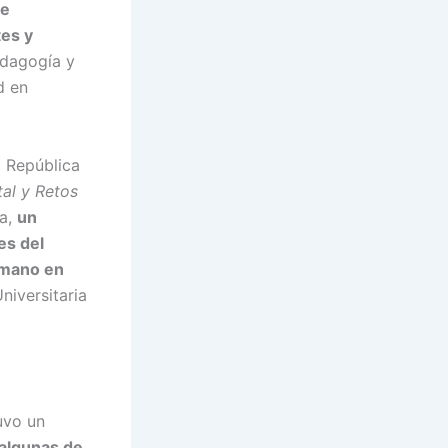
e
es y
edagogía y
d en
a República
al y Retos
ia,
un
es del
humano en
niversitaria
uvo un
algunas de