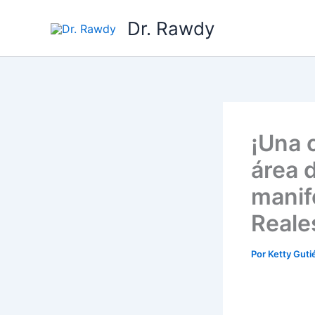
Ir
Dr. Rawdy
al
contenido
¡Una 
área d
manif
Reale
Por
Ketty Guti