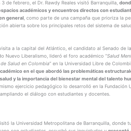
 3 de febrero, el Dr. Rawdy Reales visitó Barranquilla,
dond
espacios académicos y encuentros directos con estudiant
en general
, como parte de una campaña que prioriza la p
ión abierta sobre los principales retos del sistema de salu
isita a la capital del Atlántico, el candidato al Senado de l
ido Nuevo Liberalismo, lideró el foro académico “
Salud Ment
 de Salud en Colombia
” en la Universidad Libre de Colomb
cadémico en el que abordó las problemáticas estructural
salud y la importancia del bienestar mental del talento 
mismo ejercicio pedagógico lo desarrolló en la Fundación U
 ampliando el diálogo con estudiantes y docentes.
isitó la Universidad Metropolitana de Barranquilla, donde t
cano con estudiantes, escuchó sus inquietudes y
presentó 