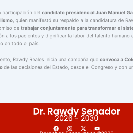
a participación del
candidato presidencial Juan Manuel Ga
alismo
, quien manifestó su respaldo a la candidatura de Ra
romiso de
trabajar conjuntamente para transformar el sis
ón a los pacientes y dignificar la labor del talento humano 
no en todo el país.
iento, Rawdy Reales inicia una campaña que
convoca a Col
ro
de las decisiones del Estado, desde el Congreso y con u
Dr. Rawdy Senador
2026 - 2030
F
I
X
Y
a
n
-
o