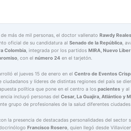
a de más de mil personas, el doctor vallenato
Rawdy Reale
nto oficial de su candidatura al
Senado de la República
, a
ra Colombia
, integrada por los partidos
MIRA, Nuevo Liber
promiso
, con el
número 24
en el tarjetón.
rrolló el jueves 15 de enero en el
Centro de Eventos Crispí
 ciudadanos y líderes de distintas regiones del país se die
puesta política que pone en el centro a los
pacientes
y al
stencia incluyó personas del
Cesar, La Guajira, Atlántico y
te grupo de profesionales de la salud diferentes ciudades 
on la presencia de destacadas personalidades del sector sa
ndocrinólogo
Francisco Rosero
, quien llegó desde Villavicen