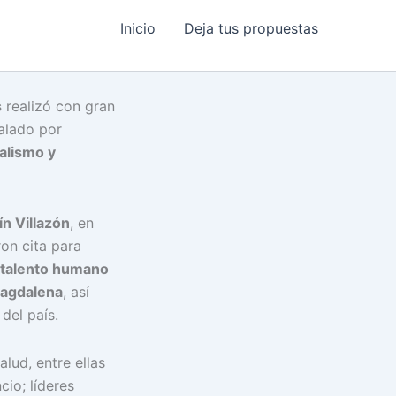
Inicio
Deja tus propuestas
s
realizó con gran
valado por
alismo y
n Villazón
, en
ron cita para
talento humano
 Magdalena
, así
del país.
lud, entre ellas
cio; líderes