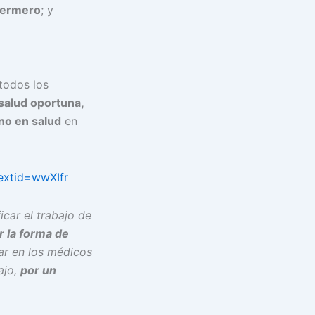
fermero
; y
todos los
salud oportuna,
no en salud
en
extid=wwXIfr
icar el trabajo de
r la forma de
ar en los médicos
ajo,
por un