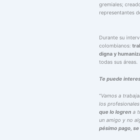
gremiales; cread
representantes de
Durante su inter
colombianos:
tra
digna y humaniz
todas sus áreas.
Te puede intere
“
Vamos a trabajar
los profesionales
que lo logren
a t
un amigo y no alg
pésimo pago, se