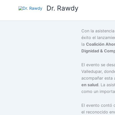
Ir
Dr. Rawdy
al
contenido
Con la asistenci
éxito el lanzamie
la
Coalición Aho
Dignidad & Com
El evento se desa
Valledupar, donde
acompañar esta a
en salud
. La asi
como un importan
El evento contó c
el reconocido e