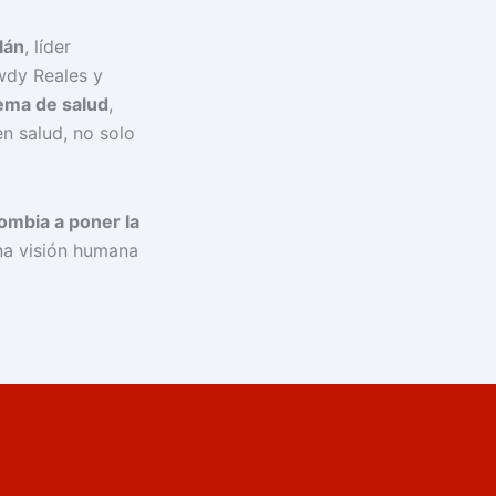
lán
, líder
wdy Reales y
tema de salud
,
en salud, no solo
ombia a poner la
na visión humana